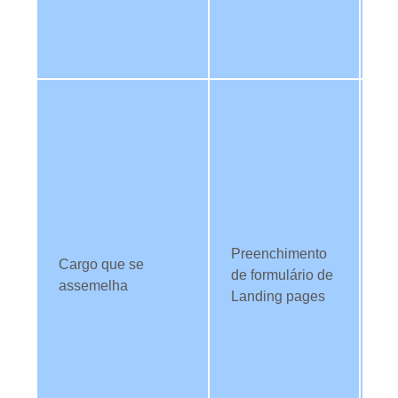
TI
re
ev
Ut
da
id
TI
di
c
di
Preenchimento
pa
Cargo que se
de formulário de
es
assemelha
Landing pages
co
da
id
T
qu