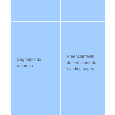
ev
co
re
Ut
da
fil
c
di
Preenchimento
Segmento da
se
de formulário de
empresa
es
Landing pages
em
fi
pa
co
co
Ut