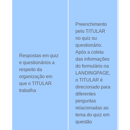
re
qu
a
Preenchimento
as
pelo TITULAR
no
no quiz ou
da
questionário.
in
Após a coleta
Respostas em quiz
co
das informações
e questionários a
pr
do formulário na
respeito da
re
LANDINGPAGE,
organização em
co
o TITULAR é
que o TITULAR
ne
direcionado para
trabalha
ap
diferentes
qu
perguntas
pe
relacionadas ao
ta
tema do quiz em
bo
questão
we