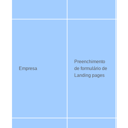
pa
pe
Ut
da
id
co
op
Preenchimento
de
Empresa
de formulário de
os
Landing pages
M
be
id
TI
ev
co
Ut