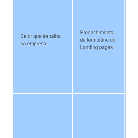
da
fil
c
di
Preenchimento
pa
Setor que trabalha
de formulário de
es
na empresa
Landing pages
de
T
re
ev
co
co
Ut
da
an
re
ab