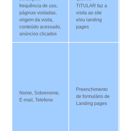
frequência de uso,
TITULAR faz a
co
páginas visitadas,
visita ao site
c
origem da visita,
e/ou landing
of
conteúdo acessado,
pages
co
anúncios clicados
pe
Nó
es
id
TI
e-
pe
Preenchimento
Nome, Sobrenome,
e 
de formulário de
E-mail, Telefone
b
Landing pages
co
da
se
da