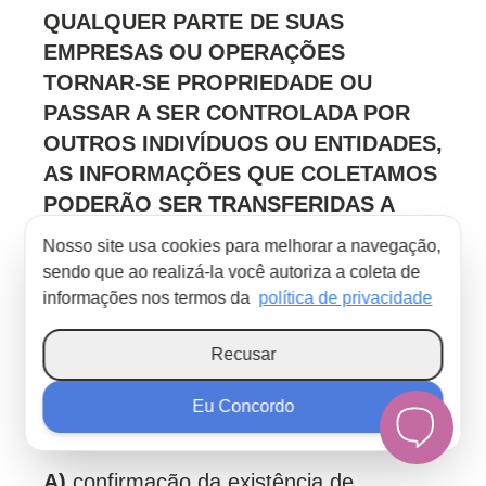
QUALQUER PARTE DE SUAS
EMPRESAS OU OPERAÇÕES
TORNAR-SE PROPRIEDADE OU
PASSAR A SER CONTROLADA POR
OUTROS INDIVÍDUOS OU ENTIDADES,
AS INFORMAÇÕES QUE COLETAMOS
PODERÃO SER TRANSFERIDAS A
ELES, QUE DEVERÃO CUMPRIR AS
Nosso site usa cookies para melhorar a navegação,
OBRIGAÇÕES AQUI DESCRITAS.
sendo que ao realizá-la você autoriza a coleta de
informações nos termos da
política de privacidade
DOS DIREITOS DOS TITULARES DOS
DADOS:
Recusar
São direitos dos titulares dos dados
Eu Concordo
tratados pela METADADOS:
A)
confirmação da existência de