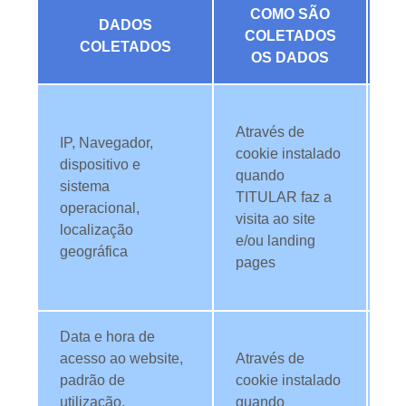
COMO SÃO
F
DADOS
COLETADOS
COLETADOS
OS DADOS
Ap
Através de
da
IP, Navegador,
cookie instalado
L
dispositivo e
quando
e 
sistema
TITULAR faz a
co
operacional,
visita ao site
c
localização
e/ou landing
of
geográfica
pages
co
pe
Data e hora de
Ap
acesso ao website,
Através de
da
padrão de
cookie instalado
L
utilização,
quando
e 