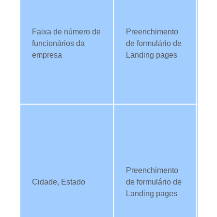
da
ve
Faixa de número de
Preenchimento
em
funcionários da
de formulário de
T
empresa
Landing pages
in
ab
co
pe
Ut
da
or
de
co
Preenchimento
Me
Cidade, Estado
de formulário de
fo
Landing pages
co
pr