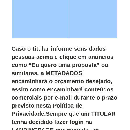
in
ta
pl
ví
ou
Caso o titular informe seus dados
pessoas acima e clique em anúncios
como “Eu quero uma proposta” ou
similares, a METADADOS
encaminhará o orçamento desejado,
assim como encaminhará conteúdos
comerciais por e-mail durante o prazo
previsto nesta Política de
Privacidade.Sempre que um TITULAR
tenha decidido fazer login na
LANDINGPAGE por meio de um