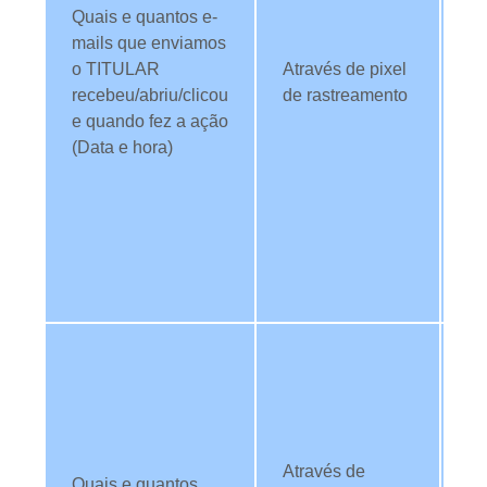
no
Quais e quantos e-
al
mails que enviamos
se
o TITULAR
Através de pixel
c
recebeu/abriu/clicou
de rastreamento
es
e quando fez a ação
le
(Data e hora)
co
in
e-
id
TI
se
Ut
da
an
co
ma
Através de
Quais e quantos
de