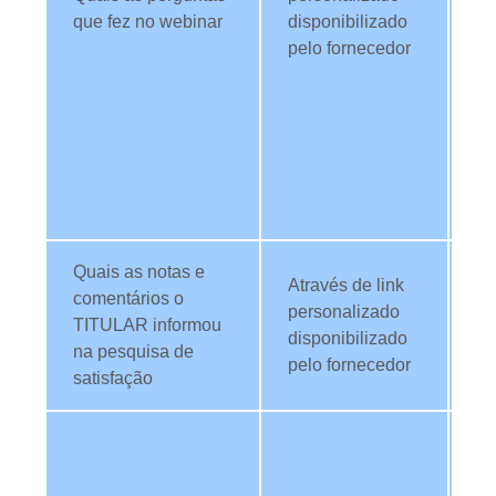
que fez no webinar
disponibilizado
co
pelo fornecedor
dú
fi
no
pa
c
pu
co
Quais as notas e
Ut
Através de link
comentários o
da
personalizado
TITULAR informou
an
disponibilizado
na pesquisa de
qu
pelo fornecedor
satisfação
we
Ut
da
in