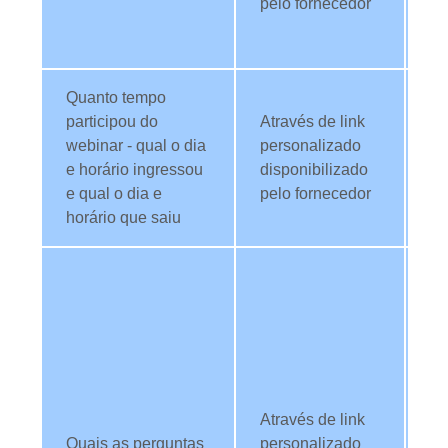
pelo fornecedor
TI
se
Quanto tempo
Ut
participou do
Através de link
da
webinar - qual o dia
personalizado
an
e horário ingressou
disponibilizado
pe
e qual o dia e
pelo fornecedor
we
horário que saiu
re
Ut
da
re
dú
T
we
Através de link
an
Quais as perguntas
personalizado
sã