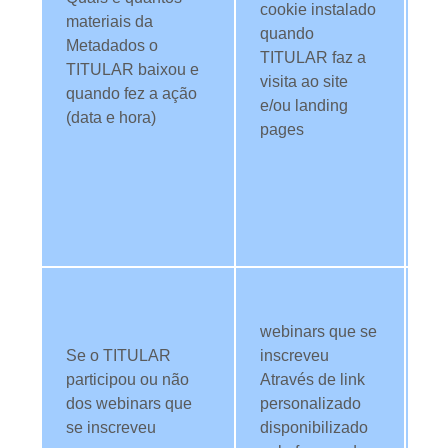
cookie instalado
materiais da
c
quando
Metadados o
le
TITULAR faz a
TITULAR baixou e
co
visita ao site
quando fez a ação
in
e/ou landing
(data e hora)
T
pages
os
me
id
TI
se
Ut
da
webinars que se
an
Se o TITULAR
inscreveu
d
participou ou não
Através de link
do
dos webinars que
personalizado
me
se inscreveu
disponibilizado
id