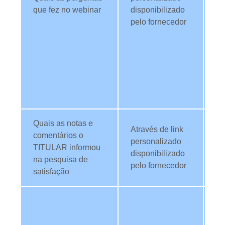
que fez no webinar
disponibilizado
co
pelo fornecedor
dú
fi
no
pa
c
pu
co
Quais as notas e
Ut
Através de link
comentários o
da
personalizado
TITULAR informou
an
disponibilizado
na pesquisa de
qu
pelo fornecedor
satisfação
we
Ut
da
in