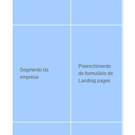
ev
co
re
Ut
da
fil
c
di
Preenchimento
Segmento da
se
de formulário de
empresa
es
Landing pages
em
fi
pa
co
co
Ut