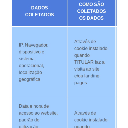
COMO SÃO
F
DADOS
COLETADOS
COLETADOS
OS DADOS
Ap
Através de
da
IP, Navegador,
cookie instalado
L
dispositivo e
quando
e 
sistema
TITULAR faz a
co
operacional,
visita ao site
c
localização
e/ou landing
of
geográfica
pages
co
pe
Data e hora de
Ap
acesso ao website,
Através de
da
padrão de
cookie instalado
L
utilização,
quando
e 