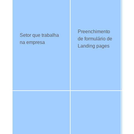
da
fil
c
di
Preenchimento
pa
Setor que trabalha
de formulário de
es
na empresa
Landing pages
de
T
re
ev
co
co
Ut
da
an
re
ab