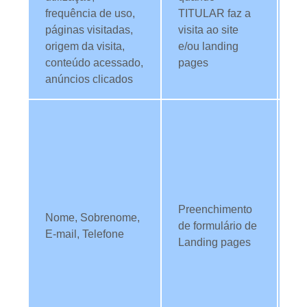
frequência de uso,
TITULAR faz a
co
páginas visitadas,
visita ao site
c
origem da visita,
e/ou landing
of
conteúdo acessado,
pages
co
anúncios clicados
pe
Nó
es
id
TI
e-
pe
Preenchimento
Nome, Sobrenome,
e 
de formulário de
E-mail, Telefone
b
Landing pages
co
da
se
da