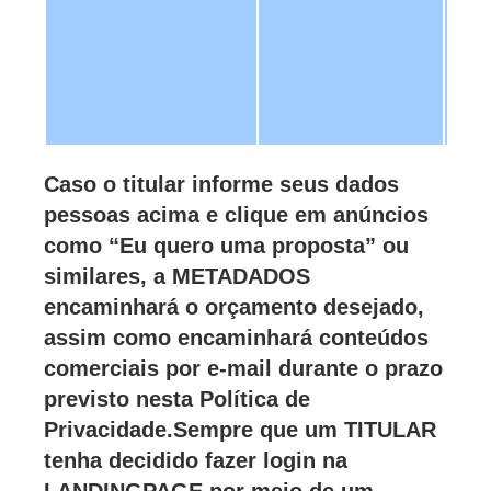
in
ta
pl
ví
ou
Caso o titular informe seus dados
pessoas acima e clique em anúncios
como “Eu quero uma proposta” ou
similares, a METADADOS
encaminhará o orçamento desejado,
assim como encaminhará conteúdos
comerciais por e-mail durante o prazo
previsto nesta Política de
Privacidade.Sempre que um TITULAR
tenha decidido fazer login na
LANDINGPAGE por meio de um