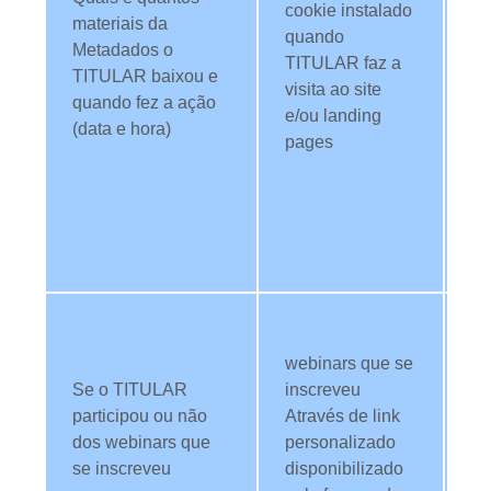
cookie instalado
materiais da
c
quando
Metadados o
le
TITULAR faz a
TITULAR baixou e
co
visita ao site
quando fez a ação
in
e/ou landing
(data e hora)
T
pages
os
me
id
TI
se
Ut
da
webinars que se
an
Se o TITULAR
inscreveu
d
participou ou não
Através de link
do
dos webinars que
personalizado
me
se inscreveu
disponibilizado
id