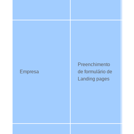
pa
pe
Ut
da
id
co
op
Preenchimento
de
Empresa
de formulário de
os
Landing pages
M
be
id
TI
ev
co
Ut