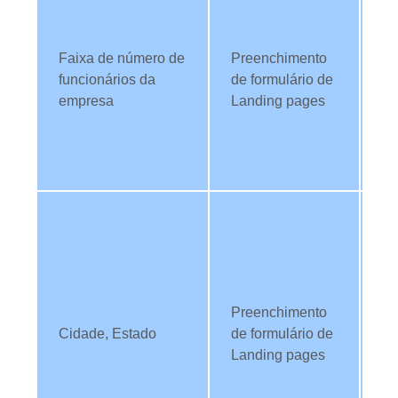
da
ve
Faixa de número de
Preenchimento
em
funcionários da
de formulário de
T
empresa
Landing pages
in
ab
co
pe
Ut
da
or
de
co
Preenchimento
Me
Cidade, Estado
de formulário de
fo
Landing pages
co
pr