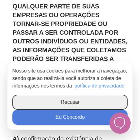
QUALQUER PARTE DE SUAS
EMPRESAS OU OPERAÇÕES
TORNAR-SE PROPRIEDADE OU
PASSAR A SER CONTROLADA POR
OUTROS INDIVÍDUOS OU ENTIDADES,
AS INFORMAÇÕES QUE COLETAMOS
PODERÃO SER TRANSFERIDAS A
ELES, QUE DEVERÃO CUMPRIR AS
Nosso site usa cookies para melhorar a navegação,
OBRIGAÇÕES AQUI DESCRITAS.
sendo que ao realizá-la você autoriza a coleta de
informações nos termos da
política de privacidade
DOS DIREITOS DOS TITULARES DOS
DADOS:
Recusar
São direitos dos titulares dos dados
Eu Concordo
tratados pela METADADOS:
A)
confirmação da existência de