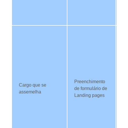
TI
re
ev
Ut
da
id
TI
di
c
di
Preenchimento
pa
Cargo que se
de formulário de
es
assemelha
Landing pages
co
da
id
T
qu