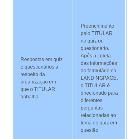
re
qu
a
Preenchimento
as
pelo TITULAR
no
no quiz ou
da
questionário.
in
Após a coleta
Respostas em quiz
co
das informações
e questionários a
pr
do formulário na
respeito da
re
LANDINGPAGE,
organização em
co
o TITULAR é
que o TITULAR
ne
direcionado para
trabalha
ap
diferentes
qu
perguntas
pe
relacionadas ao
ta
tema do quiz em
bo
questão
we