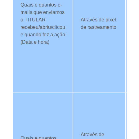
no
Quais e quantos e-
al
mails que enviamos
se
o TITULAR
Através de pixel
c
recebeu/abriu/clicou
de rastreamento
es
e quando fez a ação
le
(Data e hora)
co
in
e-
id
TI
se
Ut
da
an
co
ma
Através de
Quais e quantos
de