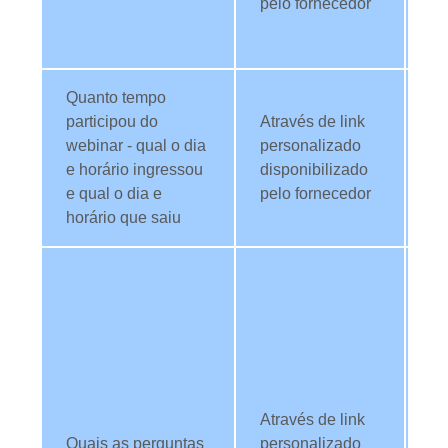
pelo fornecedor
TI
se
Quanto tempo
Ut
participou do
Através de link
da
webinar - qual o dia
personalizado
an
e horário ingressou
disponibilizado
pe
e qual o dia e
pelo fornecedor
we
horário que saiu
re
Ut
da
re
dú
T
we
Através de link
an
Quais as perguntas
personalizado
sã