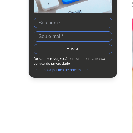
Os programas de aprendiz
Os estágios
Os programas de trainee
O jovem profissional como essencial
para as empresas
Ao se inscrever, você concorda com a nossa
politica de privacidade
Leia nossa política de privacidade