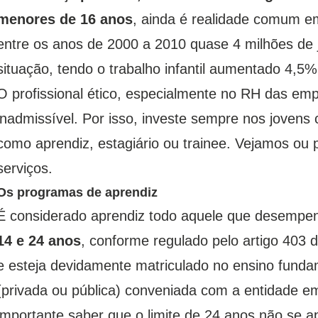
menores de 16 anos
, ainda é realidade comum e
entre os anos de 2000 a 2010 quase 4 milhões de
situação, tendo o trabalho infantil aumentado 4,5
O profissional ético, especialmente no RH das emp
inadmissível. Por isso, investe sempre nos jovens 
como aprendiz, estagiário ou trainee. Vejamos o
serviços.
Os programas de aprendiz
É considerado aprendiz todo aquele que desempen
14 e 24 anos
, conforme regulado pelo artigo 403 
e esteja devidamente matriculado no ensino funda
(privada ou pública) conveniada com a entidade em
importante saber que o limite de 24 anos não se ap