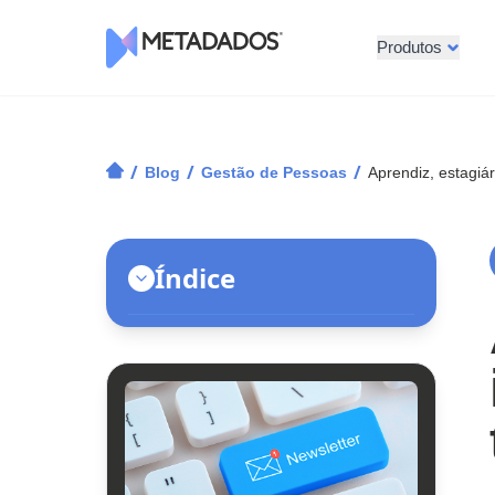
Produtos
Logotipo Metadados
/
/
/
Blog
Gestão de Pessoas
Aprendiz, estagiá
Índice
O trabalho na infância e na
adolescência
O trabalho do jovem e as leis
brasileiras nos dias atuais
A aprendizagem e trabalho na
juventude