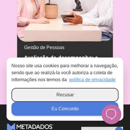
Gestão de Pessoas
Avaliação de desempenho: o
que é, tipos e como aplicar
Nosso site usa cookies para melhorar a navegação,
sendo que ao realizá-la você autoriza a coleta de
informações nos termos da
política de privacidade
Recusar
Eu Concordo