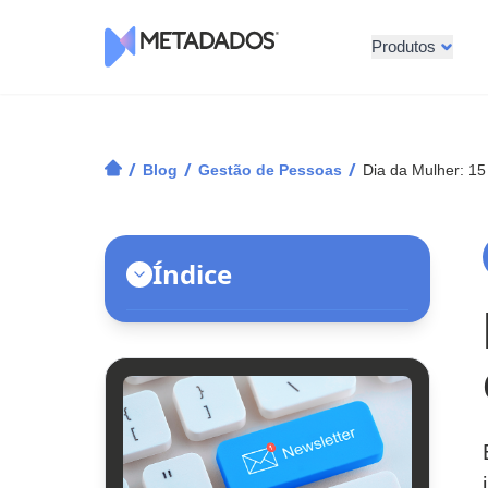
Produtos
Logotipo Metadados
/
/
/
Blog
Gestão de Pessoas
Dia da Mulher: 15
Índice
O que é e como surgiu o Dia da
Mulher?
Por que comemorar o Dia da Mulher
na empresa?
Benefícios das ações de Dia da
Mulher no meio corporativo