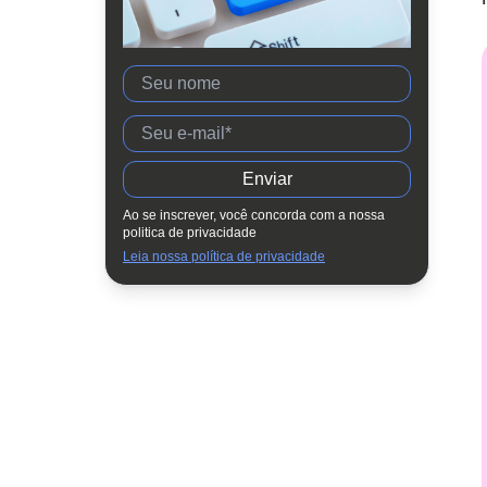
Liderança feminina no Brasil
15 ações para comemorar o Dia da
Mulher na empresa
Conclusão
Ao se inscrever, você concorda com a nossa
politica de privacidade
Leia nossa política de privacidade