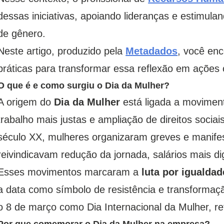
dessas iniciativas, apoiando lideranças e estimul
de gênero.
Neste artigo, produzido pela
Metadados
, você enc
práticas para transformar essa reflexão em ações
O que é e como surgiu o Dia da Mulher?
A origem do
Dia da Mulher
está ligada a moviment
trabalho mais justas e ampliação de direitos sociais
século XX, mulheres organizaram greves e manifes
reivindicavam redução da jornada, salários mais dig
Esses movimentos marcaram a
luta por igualdad
a data como símbolo de resistência e transformaçã
o 8 de março como Dia Internacional da Mulher, ref
Por que comemorar o Dia da Mulher na empresa?