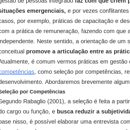
gestão de pessoas integrado
faz com que criem 
situações emergenciais,
e por vezes conflitantes
casos, por exemplo, práticas de capacitação e d
com a prática de remuneração, fazendo com que a
independente. Neste sentido, a orientação de um 
conceitual
promove a articulação entre as prát
Atualmente, é comum vermos práticas em gestão d
competências
, como seleção por competências, r
desenvolvimento. Abordaremos brevemente alguma
Seleção por Competências
Segundo Rabaglio (2001), a seleção é feita a par
do cargo ou função, e
busca reduzir a subjetivid
base nisso, é possível elaborar uma entrevista c