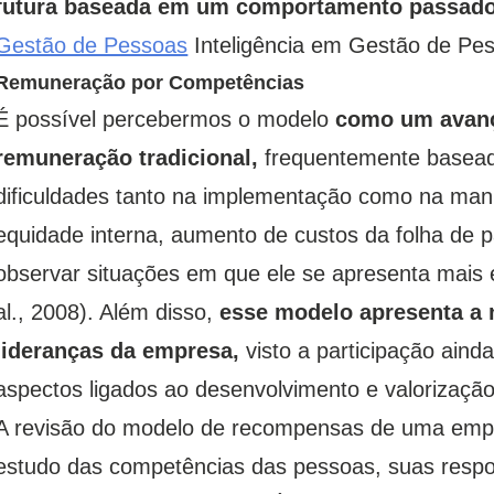
futura baseada em um comportamento passado
Gestão de Pessoas
Inteligência em Gestão de Pe
Remuneração por Competências
É possível percebermos o modelo
como um avanç
remuneração tradicional,
frequentemente basead
dificuldades tanto na implementação como na ma
equidade interna, aumento de custos da folha de p
observar situações em que ele se apresenta mai
al., 2008). Além disso,
esse modelo apresenta a
lideranças da empresa,
visto a participação ainda
aspectos ligados ao desenvolvimento e valorizaçã
A revisão do modelo de recompensas de uma empr
estudo das competências das pessoas, suas respo