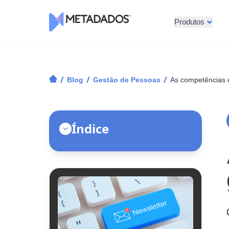
Produtos
Logotipo Metadados
/
/
/
Blog
Gestão de Pessoas
As competências e
Índice
Seleção por Competências
Remuneração por Competências
Avaliação de Pessoas por
Competências
Avaliação com foco em