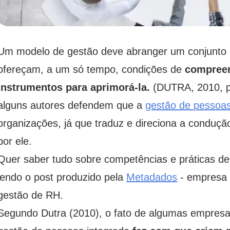
Um modelo de gestão deve abranger um conjunto d
ofereçam, a um só tempo, condições de
compreen
instrumentos para aprimorá-la.
(DUTRA, 2010, p.
alguns autores defendem que a
gestão de pessoa
organizações, já que traduz e direciona a conduçã
por ele.
Quer saber tudo sobre competências e práticas d
lendo o post produzido pela
Metadados
- empresa 
gestão de RH.
Segundo Dutra (2010), o fato de algumas empres