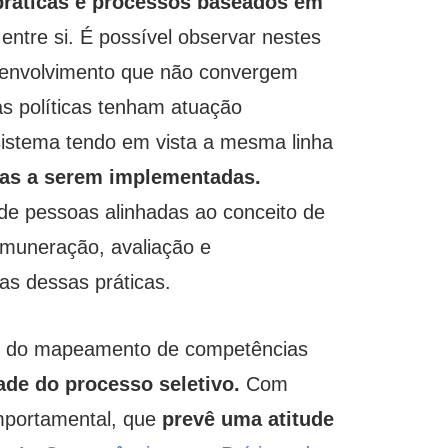
práticas e processos baseados em
 entre si. É possível observar nestes
esenvolvimento que não convergem
s políticas tenham atuação
sistema tendo em vista a mesma linha
icas a serem implementadas.
e pessoas alinhadas ao conceito de
emuneração, avaliação e
s dessas práticas.
tir do mapeamento de competências
ade do processo seletivo.
Com
omportamental, que
prevê uma atitude