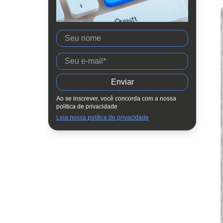
Conhecimentos, Habilidades e
Atitudes
Avaliação por Metas e Objetivos
Avaliação orientada ao
desenvolvimento e evolução da
complexidade
Referências:
Ao se inscrever, você concorda com a nossa
politica de privacidade
Leia nossa política de privacidade