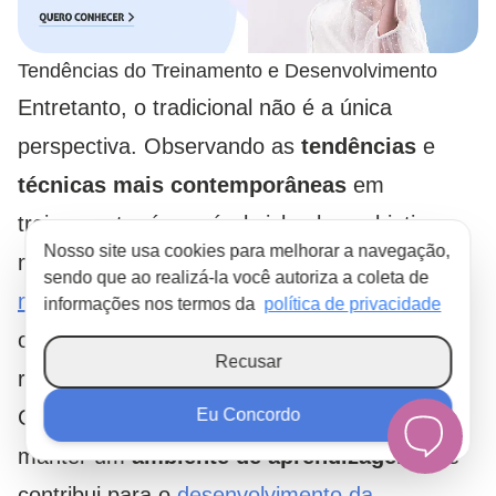
Tendências do Treinamento e Desenvolvimento
Entretanto, o tradicional não é a única
perspectiva. Observando as
tendências
e
técnicas mais contemporâneas
em
treinamento, é possível vislumbrar objetivos
Nosso site usa cookies para melhorar a navegação,
mais complexos do que apenas treinar para
sendo que ao realizá-la você autoriza a coleta de
melhorar o desempenho do profissional
ou
informações nos termos da
política de privacidade
obter o nível desejado de
competência
para
Recusar
realizar uma função de forma eficaz.
Com isso, a organização se compromete a
Eu Concordo
manter um
ambiente de aprendizagem
que
contribui para o
desenvolvimento da