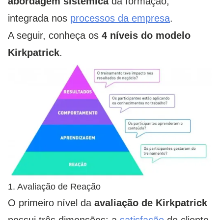
abordagem sistêmica
da formação,
integrada nos
processos da empresa
.
A seguir, conheça os
4 níveis do modelo
Kirkpatrick
.
1. Avaliação de Reação
O primeiro nível da
avaliação de Kirkpatrick
possui três dimensões: a
satisfação
do cliente,