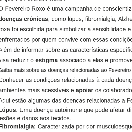
O Fevereiro Roxo é uma campanha de conscientiza
doenças crônicas
, como lúpus, fibromialgia, Alzhe
roxa foi escolhida para simbolizar a sensibilidade
enfrentados por quem convive com essas condiçõ
Além de informar sobre as características especí
visa reduzir o
estigma
associado a elas e promov
Saiba mais sobre as doenças relacionadas ao Fevereir
Conhecer as condições relacionadas à cada doença
ambientes mais acessíveis e
apoiar
os colaborado
Aqui estão algumas das doenças relacionadas a F
Lúpus
: Uma doença autoimune que pode afetar di
lesões e danos aos tecidos.
Fibromialgia:
Caracterizada por dor musculoesquelé