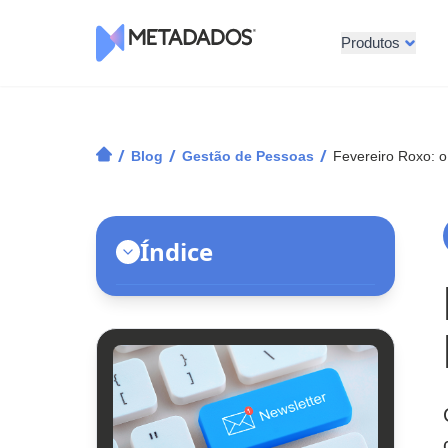
Produtos
Logotipo Metadados
/
/
/
Blog
Gestão de Pessoas
Fevereiro Roxo: 
Índice
O que é o Fevereiro Roxo?
Saiba mais sobre as doenças
relacionadas ao Fevereiro Roxo
Como surgiu a campanha do
Fevereiro Roxo?