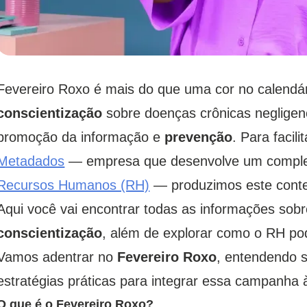
Fevereiro Roxo é mais do que uma cor no calendá
conscientização
sobre doenças crônicas negligenc
promoção da informação e
prevenção
. Para facil
Metadados
— empresa que desenvolve um compl
Recursos Humanos (RH)
— produzimos este cont
Aqui você vai encontrar todas as informações sob
conscientização
, além de explorar como o RH pod
Vamos adentrar no
Fevereiro Roxo
, entendendo s
estratégias práticas para integrar essa campanha
O que é o Fevereiro Roxo?