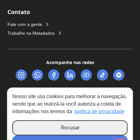
Contato
Fale com a gente
Trabalhe na Metadados
Acompanhe nas redes
Nosso site usa cookies para melhorar a navegação,
sendo que ao realizá-la você autoriza a coleta de
Trabalhe Conosco
Política de Privacidade
informações nos termos da
política de privacidade
Relatório de Transparência Salarial
Recusar
Copyright © 2026 · Metadados © Todos os direitos reservados