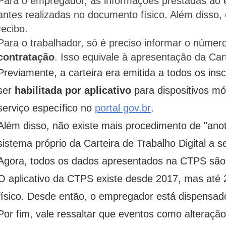
Para o empregador, as informações prestadas ao 
antes realizadas no documento físico. Além disso, 
recibo.
Para o trabalhador, só é preciso informar o núme
contratação
. Isso equivale à apresentação da Cart
Previamente, a carteira era emitida a todos os insc
ser
habilitada por aplicativo
para dispositivos móv
serviço específico no
portal gov.br
.
Além disso, não existe mais procedimento de "ano
sistema próprio da Carteira de Trabalho Digital a 
Agora, todos os dados apresentados na CTPS são 
O aplicativo da CTPS existe desde 2017, mas até 
físico. Desde então, o empregador está dispensa
Por fim, vale ressaltar que eventos como alteração