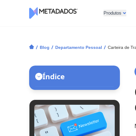
Produtos
Logotipo Metadados
/
/
/
Blog
Departamento Pessoal
Carteira de Tr
Índice
Benefícios da Carteira de Trabalho
Digital
Carteira de Trabalho Digital: o que
segue igual?
Atenção, RH!