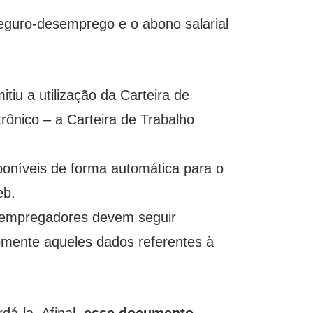
seguro-desemprego e o abono salarial
tiu a utilização da Carteira de
rônico – a Carteira de Trabalho
sponíveis de forma automática para o
eb.
s empregadores devem seguir
omente aqueles dados referentes à
dá-la. Afinal,
esse documento