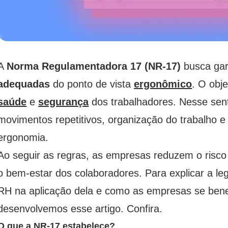
A
Norma Regulamentadora 17 (NR-17)
busca gara
adequadas
do ponto de vista
ergonômico
. O obj
saúde
e
segurança
dos trabalhadores. Nesse sen
movimentos repetitivos, organização do trabalho e
ergonomia.
Ao seguir as regras, as empresas reduzem o risc
o bem-estar dos colaboradores. Para explicar a leg
RH na aplicação dela e como as empresas se ben
desenvolvemos esse artigo. Confira.
O que a NR-17 estabelece?