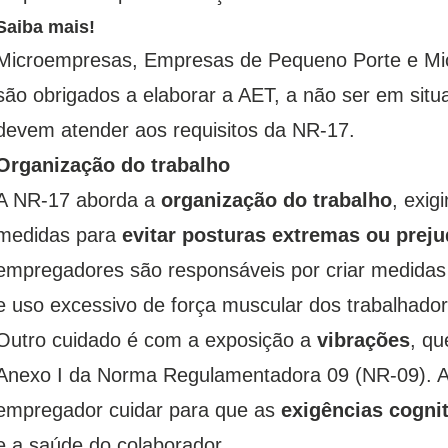
Saiba mais!
Microempresas, Empresas de Pequeno Porte e Mic
são obrigados a elaborar a AET, a não ser em situ
devem atender aos requisitos da NR-17.
Organização do trabalho
A NR-17 aborda a
organização do trabalho
, exi
medidas para
evitar posturas extremas ou preju
empregadores são responsáveis por criar medida
e uso excessivo de força muscular dos trabalhador
Outro cuidado é com a exposição a
vibrações
, qu
Anexo I da Norma Regulamentadora 09 (NR-09). Al
empregador cuidar para que as
exigências cogni
e a saúde do colaborador.