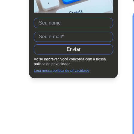
Fique atento!
Fique atento!
Saiba mais!
Quais os benefícios da NR-17?
Quais as penalizações para quem
descumprir a NR-17?
Ao se inscrever, você concorda com a nossa
Como empregar a NR-17 no
politica de privacidade
teletrabalho?
Leia nossa política de privacidade
Qual é o papel do RH na aplicação da
NR-17?