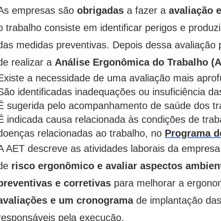
As empresas são
obrigadas
a fazer a
avaliação 
o trabalho consiste em identificar perigos e produ
das medidas preventivas. Depois dessa avaliação 
de realizar a
Análise Ergonômica do Trabalho (
Existe a necessidade de uma avaliação mais aprof
São identificadas inadequações ou insuficiência d
É sugerida pelo acompanhamento de saúde dos tr
É indicada causa relacionada às condições de trab
doenças relacionadas ao trabalho, no
Programa d
A AET descreve as atividades laborais da empresa. 
de
risco ergonômico e avaliar aspectos ambien
preventivas e corretivas
para melhorar a ergonomi
avaliações e um cronograma
de implantação da
responsáveis pela execução.