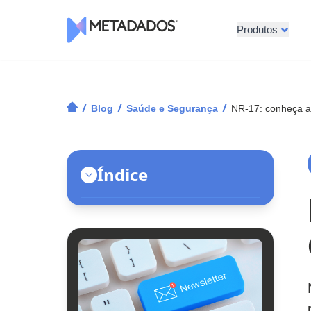
Produtos
Logotipo Metadados
/
/
/
Blog
Saúde e Segurança
NR-17: conheça as
Índice
O que a NR-17 estabelece?
O que a NR-17 exige?
Saiba mais!
Fique atento!