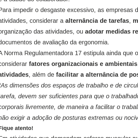
Para impedir o desgaste excessivo, as empresas
atividades, considerar a
alternância de tarefas
,
m
organização das atividades, ou
adotar medidas 
documentos de avaliação da ergonomia.
A Norma Regulamentadora 17 estipula ainda que o
considerar
fatores organizacionais e ambientais
atividades
, além de
facilitar a alternância de p
“As dimensões dos espaços de trabalho e de circu
tarefa, devem ser suficientes para que o trabalh
corporais livremente, de maneira a facilitar o traba
não exigir a adoção de posturas extremas ou nociv
Fique atento!