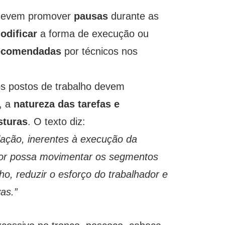
 devem promover
pausas
durante as
odificar
a forma de execução ou
recomendadas
por técnicos nos
s postos de trabalho devem
, a
natureza das tarefas
e
osturas
. O texto diz:
lação, inerentes à execução da
ador possa movimentar os segmentos
lho, reduzir o esforço do trabalhador e
as.”