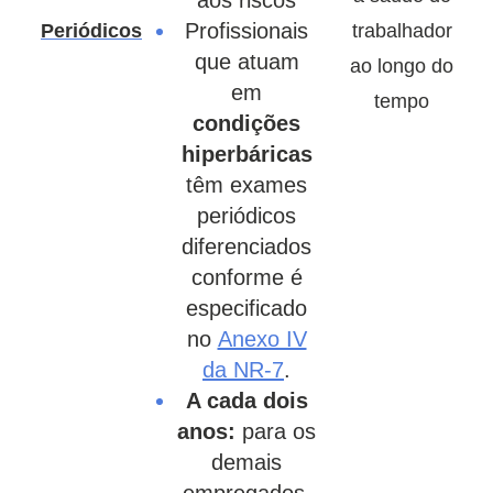
aos riscos
Profissionais
Periódicos
trabalhador
que atuam
ao longo do
em
tempo
condições
hiperbáricas
têm exames
periódicos
diferenciados
conforme é
especificado
no
Anexo IV
da NR-7
.
A cada dois
anos:
para os
demais