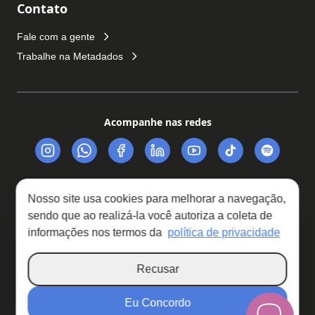
Contato
Fale com a gente
Trabalhe na Metadados
Acompanhe nas redes
Nosso site usa cookies para melhorar a navegação,
sendo que ao realizá-la você autoriza a coleta de
Trabalhe Conosco
Política de Privacidade
informações nos termos da
política de privacidade
Relatório de Transparência Salarial
Recusar
Copyright © 2026 · Metadados © Todos os direitos reservados
Eu Concordo
Metadados Assessoria e Sistemas Ltda - CNPJ: 90.719.238/0001-64