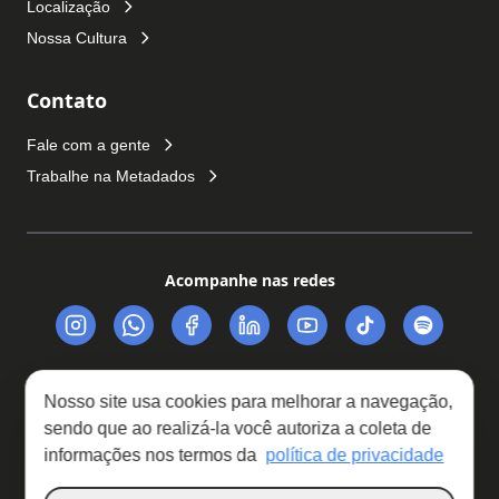
Localização
Nossa Cultura
Contato
Fale com a gente
Trabalhe na Metadados
Acompanhe nas redes
Nosso site usa cookies para melhorar a navegação,
sendo que ao realizá-la você autoriza a coleta de
Trabalhe Conosco
Política de Privacidade
informações nos termos da
política de privacidade
Relatório de Transparência Salarial