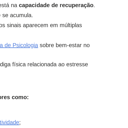
 está na
capacidade
de recuperação
.
e se acumula.
 os sinais aparecem em múltiplas
 de Psicologia
sobre bem-estar no
iga física relacionada ao estresse
tores como:
tividade
;