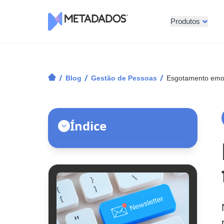
Produtos
Logotipo Metadados
/
/
/
Blog
Gestão de Pessoas
Esgotamento emoc
Índice
O que é esgotamento emocional no
trabalho?
Sintomas de esgotamento emocional
no trabalho
Esgotamento ou burnout? Entenda a
diferença