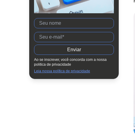
Como o RH pode evitar o
esgotamento emocional?
Vibe: o sistema Metadados para a
sua gestão de pessoas
Ao se inscrever, você concorda com a nossa
politica de privacidade
Leia nossa política de privacidade