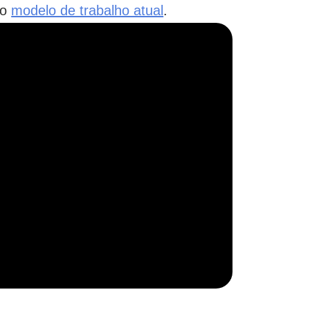
no
modelo de trabalho atual
.