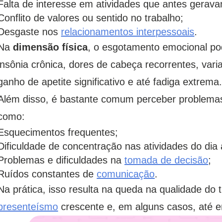
Falta de interesse em atividades que antes gera
Conflito de valores ou sentido no trabalho;
Desgaste nos
relacionamentos interpessoais
.
Na
dimensão física
, o esgotamento emocional p
insônia crônica, dores de cabeça recorrentes, vari
ganho de apetite significativo e até fadiga extrema
Além disso, é bastante comum perceber problema
como:
Esquecimentos frequentes;
Dificuldade de concentração nas atividades do dia 
Problemas e dificuldades na
tomada de decisão
;
Ruídos constantes de
comunicação
.
Na prática, isso resulta na queda na qualidade do 
presenteísmo
crescente e, em alguns casos, até