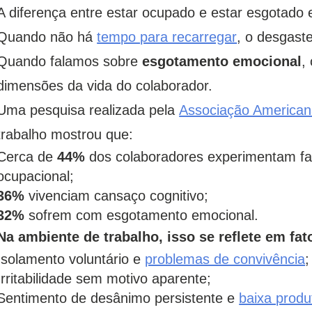
A diferença entre estar ocupado e estar esgotado
Quando não há
tempo para recarregar
, o desgast
Quando falamos sobre
esgotamento emocional
,
dimensões da vida do colaborador.
Uma pesquisa realizada pela
Associação Americana
trabalho mostrou que:
Cerca de
44%
dos colaboradores experimentam fad
ocupacional;
36%
vivenciam cansaço cognitivo;
32%
sofrem com esgotamento emocional.
Na ambiente de trabalho, isso se reflete em fa
Isolamento voluntário e
problemas de convivência
;
Irritabilidade sem motivo aparente;
Sentimento de desânimo persistente e
baixa produ