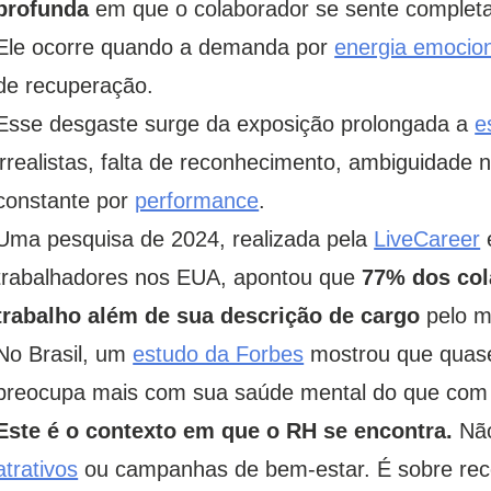
profunda
em que o colaborador se sente completa
Ele ocorre quando a demanda por
energia emocio
de recuperação.
Esse desgaste surge da exposição prolongada a
e
irrealistas, falta de reconhecimento, ambiguidade
constante por
performance
.
Uma pesquisa de 2024, realizada pela
LiveCareer
trabalhadores nos EUA, apontou que
77% dos col
trabalho além de sua descrição de cargo
pelo m
No Brasil, um
estudo da Forbes
mostrou que quase
preocupa mais com sua saúde mental do que com o
Este é o contexto em que o RH se encontra.
Nã
atrativos
ou campanhas de bem-estar. É sobre re