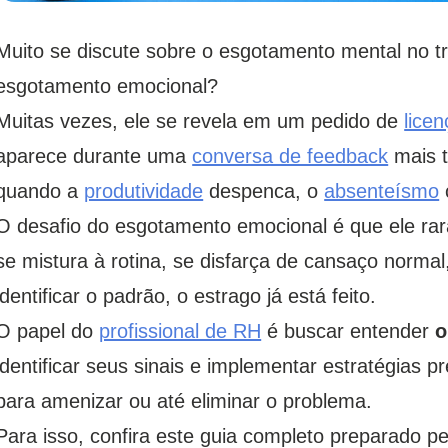
Muito se discute sobre o esgotamento mental no t
esgotamento emocional?
Muitas vezes, ele se revela em um pedido de
lice
aparece durante uma
conversa de feedback
mais t
quando a
produtividade
despenca, o
absenteísmo
O desafio do esgotamento emocional é que ele ra
se mistura à rotina, se disfarça de cansaço norma
identificar o padrão, o estrago já está feito.
O papel do
profissional de RH
é buscar entender
o
identificar seus sinais e implementar estratégias 
para amenizar ou até eliminar o problema.
Para isso, confira este guia completo preparado p