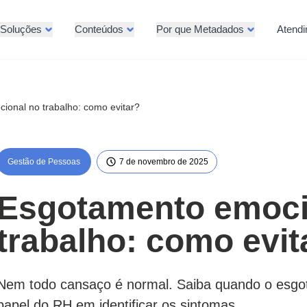
Soluções
Conteúdos
Por que Metadados
Atend
ional no trabalho: como evitar?
Gestão de Pessoas
7 de novembro de 2025
Esgotamento emoci
trabalho: como evit
Nem todo cansaço é normal. Saiba quando o esgo
papel do RH em identificar os sintomas