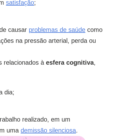
vam
satisfação
;
ode causar
problemas de saúde
como
ações na pressão arterial, perda ou
.
s relacionados à
esfera cognitiva
,
a dia;
trabalho realizado, em um
 em uma
demissão silenciosa
.