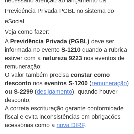
necessário atenção ao lançamento da
Previdência Privada PGBL no sistema do
eSocial.
Veja como fazer:
A
Previdência Privada (PGBL)
deve ser
informada no evento
S-1210
quando a rubrica
estiver com a
natureza
9223
nos eventos de
remuneração;
O valor também precisa
constar como
desconto
nos
eventos S-1200
(
remuneração
)
ou S-2299
(
desligamento
), quando houver
desconto;
A correta escrituração garante conformidade
fiscal e evita inconsistências em obrigações
acessórias como a
nova DIRF
.