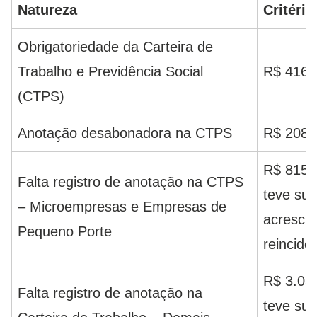
Natureza
Critério
Obrigatoriedade da Carteira de
Trabalho e Previdência Social
R$ 416,
(CTPS)
Anotação desabonadora na CTPS
R$ 208,
R$ 815,
Falta registro de anotação na CTPS
teve su
– Microempresas e Empresas de
acrescid
Pequeno Porte
reincidê
R$ 3.05
Falta registro de anotação na
teve su