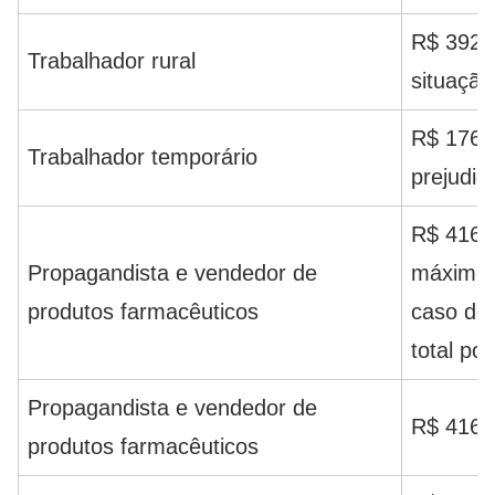
R$ 392,
Trabalhador rural
situação
R$ 176,0
Trabalhador temporário
prejudic
R$ 416,1
Propagandista e vendedor de
máximo 
produtos farmacêuticos
caso de 
total po
Propagandista e vendedor de
R$ 416,1
produtos farmacêuticos