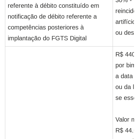
referente à débito constituído em
reincidê
notificação de débito referente a
artifício
competências posteriores à
ou desa
implantação do FGTS Digital
R$ 440,
por bime
a data d
ou da la
se esse 
Valor má
R$ 44.0