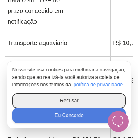
prazo concedido em
notificação
Transporte aquaviário
R$ 10,34
Nosso site usa cookies para melhorar a navegação,
sendo que ao realizá-la você autoriza a coleta de
Trabalho portuário
R$ 178,87
R$ 1.788
informações nos termos da
política de privacidade
Recusar
Eu Concordo