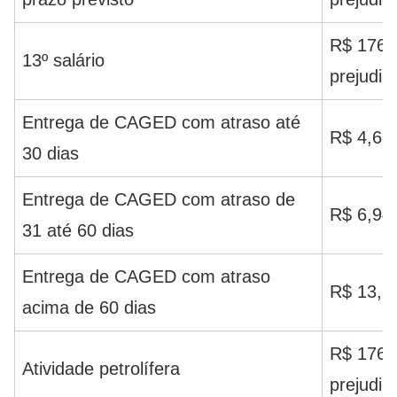
R$ 176,0
13º salário
prejudic
Entrega de CAGED com atraso até
R$ 4,62
30 dias
Entrega de CAGED com atraso de
R$ 6,94
31 até 60 dias
Entrega de CAGED com atraso
R$ 13,8
acima de 60 dias
R$ 176,0
Atividade petrolífera
prejudic