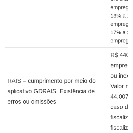
emprega
13% a 16
emprega
17% a 20
emprega
R$ 440,
empregad
ou inex
RAIS – cumprimento por meio do
Valor má
aplicativo GDRAIS. Existência de
44.007,
erros ou omissões
caso de 
fiscaliz
fiscaliza