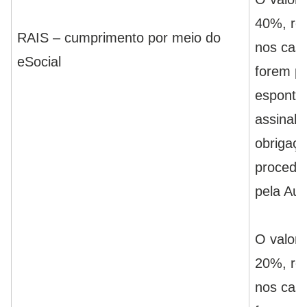
40%, res
RAIS – cumprimento por meio do
nos cas
eSocial
forem pr
esponta
assinal
obrigaçã
procedim
pela Aud
O valor 
20%, res
nos cas