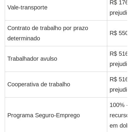
R$ 176,0
Vale-transporte
prejudic
Contrato de trabalho por prazo
R$ 550,
determinado
R$ 516,9
Trabalhador avulso
prejudic
R$ 516,9
Cooperativa de trabalho
prejudic
100% - P
Programa Seguro-Emprego
recursos
em dobr