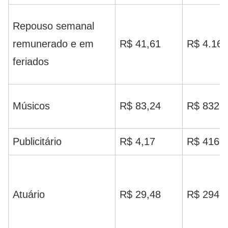
Repouso semanal
remunerado e em
R$ 41,61
R$ 4.161
feriados
Músicos
R$ 83,24
R$ 832,
Publicitário
R$ 4,17
R$ 416,
Atuário
R$ 29,48
R$ 294,