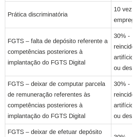
10 vezes
Prática discriminatória
emprega
30% - O
FGTS – falta de depósito referente a
reincidê
competências posteriores à
artifício
implantação do FGTS Digital
ou desa
FGTS – deixar de computar parcela
30% - O
de remuneração referentes às
reincidê
competências posteriores à
artifício
implantação do FGTS Digital
ou desa
FGTS – deixar de efetuar depósito
30% - O