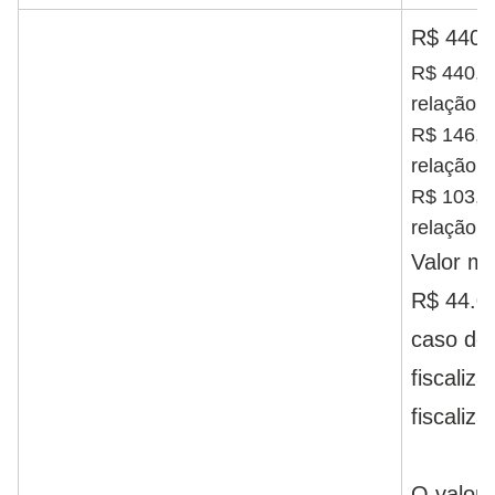
R$ 440,0
R$ 440,0
relação 
R$ 146,6
relação 
R$ 103,3
relação 
Valor má
R$ 44.0
caso de 
fiscaliz
fiscaliza
O valor 