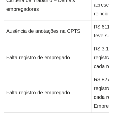
Carteira de Trabalho – Demais
acrescid
empregadores
reincidê
R$ 611,
Ausência de anotações na CPTS
teve su
R$ 3.10
Falta registro de empregado
registra
cada rei
R$ 827,
registra
Falta registro de empregado
cada rei
Empresa