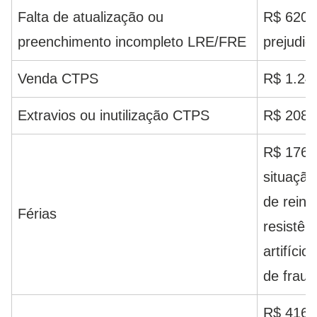
Falta de atualização ou
R$ 620,
preenchimento incompleto LRE/FRE
prejudic
Venda CTPS
R$ 1.24
Extravios ou inutilização CTPS
R$ 208,
R$ 176,
situação
de reinc
Férias
resistên
artifíci
de frauda
R$ 416,1