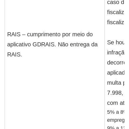
caso de 
fiscaliz
fiscaliza
RAIS – cumprimento por meio do
Se houve
aplicativo GDRAIS. Não entrega da
infração
RAIS.
decorren
aplicado
multa pr
7.998, d
com até
5% a 8%:
emprega
9% a 12%