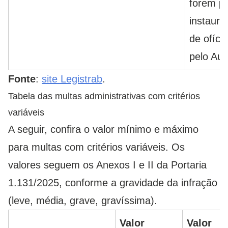
forem pr
instaura
de ofíci
pelo Aud
Fonte
:
site Legistrab
.
Tabela das multas administrativas com critérios
variáveis
A seguir, confira o valor mínimo e máximo
para multas com critérios variáveis. Os
valores seguem os Anexos I e II da Portaria
1.131/2025, conforme a gravidade da infração
(leve, média, grave, gravíssima).
Valor
Valor