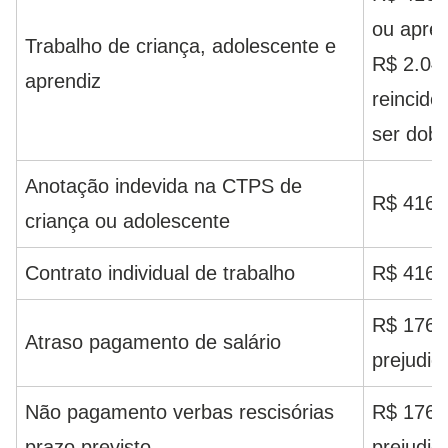
ou apren
Trabalho de criança, adolescente e
R$ 2.041
aprendiz
reincidê
ser dobr
Anotação indevida na CTPS de
R$ 416,
criança ou adolescente
Contrato individual de trabalho
R$ 416,1
R$ 176,0
Atraso pagamento de salário
prejudic
Não pagamento verbas rescisórias
R$ 176,
prazo previsto
prejudic